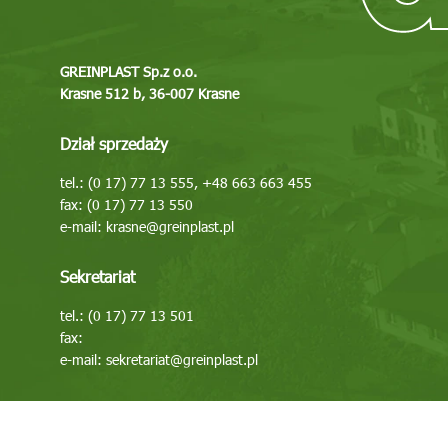
GREINPLAST Sp.z o.o.
Krasne 512 b, 36-007 Krasne
Dział sprzedaży
tel.: (0 17) 77 13 555, +48 663 663 455
fax: (0 17) 77 13 550
e-mail:
krasne@greinplast.pl
Sekretariat
tel.: (0 17) 77 13 501
fax:
e-mail:
sekretariat@greinplast.pl