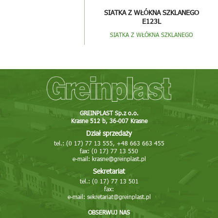
SIATKA Z WŁÓKNA SZKLANEGO
E123L
SIATKA Z WŁÓKNA SZKLANEGO
GREINPLAST Sp.z o.o.
Krasne 512 b, 36-007 Krasne
Dział sprzedaży
tel.: (0 17) 77 13 555, +48 663 663 455
fax: (0 17) 77 13 550
e-mail:
krasne@greinplast.pl
Sekretariat
tel.: (0 17) 77 13 501
fax:
e-mail:
sekretariat@greinplast.pl
OBSERWUJ NAS