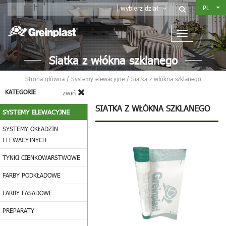
PL
wybierz dział
Siatka z włókna szklanego
Strona główna
/
Systemy elewacyjne
/
Siatka z włókna szklanego
KATEGORIE
zwiń
SIATKA Z WŁÓKNA SZKLANEGO
SYSTEMY ELEWACYJNE
SYSTEMY OKŁADZIN
ELEWACYJNYCH
TYNKI CIENKOWARSTWOWE
FARBY PODKŁADOWE
FARBY FASADOWE
PREPARATY