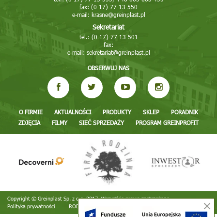
fax: (0 17) 77 13 550
e-mail:
krasne@greinplast.pl
Sekretariat
tel.: (0 17) 77 13 501
fax:
e-mail:
sekretariat@greinplast.pl
OBSERWUJ NAS
O FIRMIE
AKTUALNOŚCI
PRODUKTY
SKLEP
PORADNIK
ZDJĘCIA
FILMY
SIEĆ SPRZEDAŻY
PROGRAM GREINPROFIT
Copyright © Greinplast Sp. z o.o. 2017. Wszystkie prawa zastrzeżone
Polityka prywatności
RODO
Realizacja:
TiO interactive