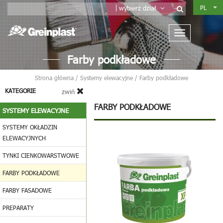
PL
wybierz dział
Farby podkładowe
Strona główna
/
Systemy elewacyjne
/
Farby podkładowe
KATEGORIE
zwiń
FARBY PODKŁADOWE
SYSTEMY ELEWACYJNE
SYSTEMY OKŁADZIN
ELEWACYJNYCH
TYNKI CIENKOWARSTWOWE
FARBY PODKŁADOWE
FARBY FASADOWE
PREPARATY