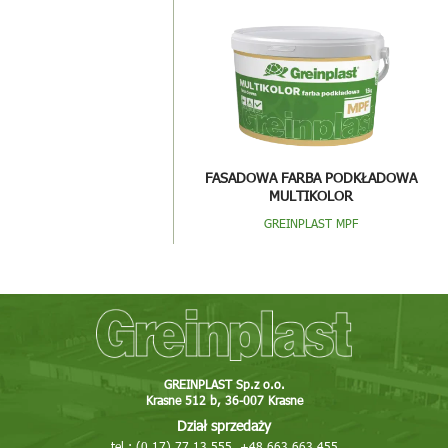
FASADOWA FARBA PODKŁADOWA
MULTIKOLOR
GREINPLAST MPF
GREINPLAST Sp.z o.o.
Krasne 512 b, 36-007 Krasne
Dział sprzedaży
tel.: (0 17) 77 13 555, +48 663 663 455