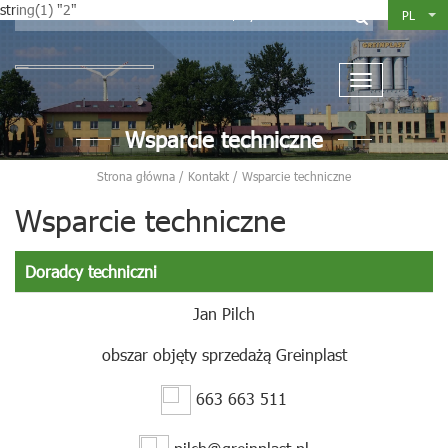
string(1) "2"
wybierz dział
PL
Wsparcie techniczne
Strona główna
/
Kontakt
/
Wsparcie techniczne
Wsparcie techniczne
Doradcy techniczni
Jan Pilch
obszar objęty sprzedażą Greinplast
663 663 511