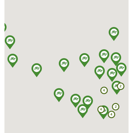
ul. Handlowa 11
37-600 Lubaczów
Tel: 667 662 055
E-mail: greinplastlubaczow@greinplast.pl
Więcej
Pokaż na mapie
Greinplast Podkarpacie Sp. z o.o.
ul. Pużaka 28
38-400 Krosno
Tel: 13 432 75 75, 13 420 34 21 do 28
Fax: 13 420 34 24
2
E-mail: greinplast@greinplast.com.pl
4
Pokaż na mapie
2
4
Greinplast Plus Sp. z o.o. Sp. K.
4
ul. 3-go Maja 122
37-500 Jarosław