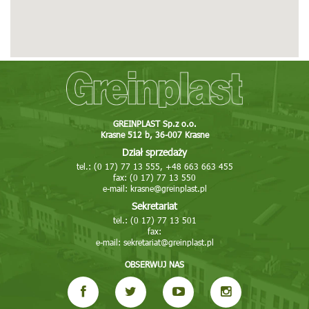
Tel: 16 623 29 09
Fax: 16 623 29 09
E-mail: greinplastjaroslaw@greinplast.pl
Więcej
Pokaż na mapie
Bircza
Stara Bircza 127
GREINPLAST Sp.z o.o.
Krasne 512 b, 36-007 Krasne
37-740 Bircza
Dział sprzedaży
Tel: 16 642 77 71, 605 051 297
tel.: (0 17) 77 13 555, +48 663 663 455
E-mail: bircza@greinplast.pl
fax: (0 17) 77 13 550
e-mail:
krasne@greinplast.pl
Więcej
Pokaż na mapie
Sekretariat
tel.: (0 17) 77 13 501
Greinplast Bis Sp. z o.o.
fax:
e-mail:
sekretariat@greinplast.pl
Nowa Huta ul. Pysocice 7A
31-988 Kraków
OBSERWUJ NAS
Tel: 12 681 02 02, 663 663 410
Fax: 12 681 02 03