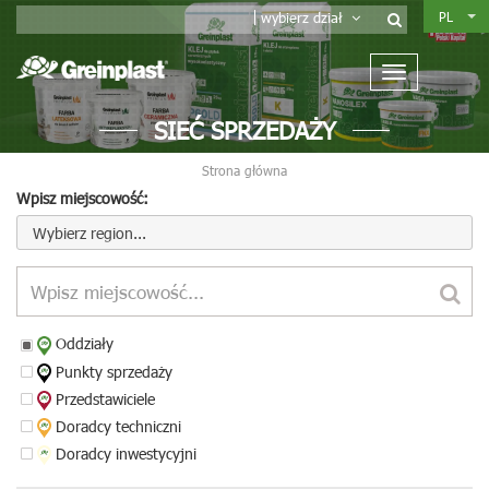
PL
wybierz dział
SIEĆ SPRZEDAŻY
Strona główna
Wpisz miejscowość:
Wybierz region...
Oddziały
Punkty sprzedaży
Przedstawiciele
Doradcy techniczni
Doradcy inwestycyjni