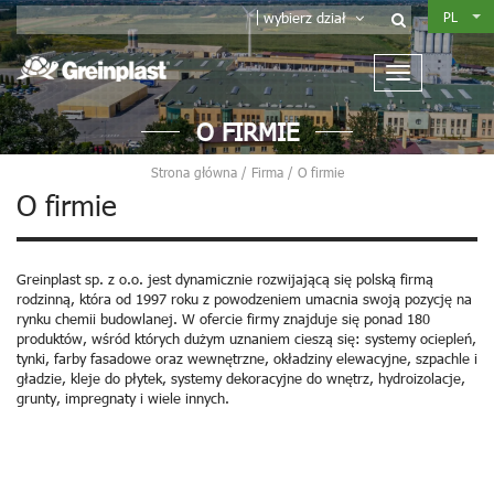
PL
wybierz dział
O FIRMIE
Strona główna
/
Firma
/
O firmie
O firmie
Greinplast sp. z o.o. jest dynamicznie rozwijającą się polską firmą
rodzinną, która od 1997 roku z powodzeniem umacnia swoją pozycję na
rynku chemii budowlanej. W ofercie firmy znajduje się ponad 180
produktów, wśród których dużym uznaniem cieszą się: systemy ociepleń,
tynki, farby fasadowe oraz wewnętrzne, okładziny elewacyjne, szpachle i
gładzie, kleje do płytek, systemy dekoracyjne do wnętrz, hydroizolacje,
grunty, impregnaty i wiele innych.