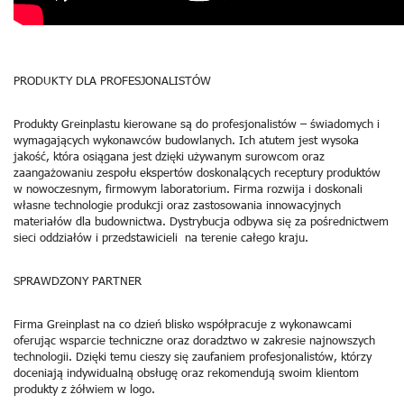
PRODUKTY DLA PROFESJONALISTÓW
Produkty Greinplastu kierowane są do profesjonalistów – świadomych i
wymagających wykonawców budowlanych. Ich atutem jest wysoka
jakość, która osiągana jest dzięki używanym surowcom oraz
zaangażowaniu zespołu ekspertów doskonalących receptury produktów
w nowoczesnym, firmowym laboratorium. Firma rozwija i doskonali
własne technologie produkcji oraz zastosowania innowacyjnych
materiałów dla budownictwa. Dystrybucja odbywa się za pośrednictwem
sieci oddziałów i przedstawicieli na terenie całego kraju.
SPRAWDZONY PARTNER
Firma Greinplast na co dzień blisko współpracuje z wykonawcami
oferując wsparcie techniczne oraz doradztwo w zakresie najnowszych
technologii. Dzięki temu cieszy się zaufaniem profesjonalistów, którzy
doceniają indywidualną obsługę oraz rekomendują swoim klientom
produkty z żółwiem w logo.