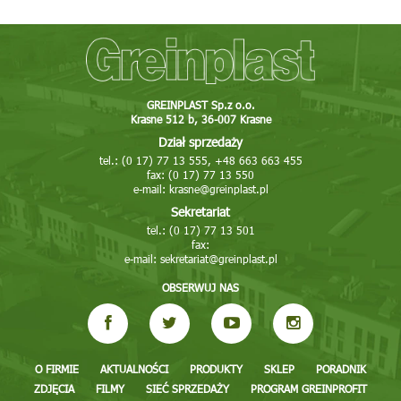
GREINPLAST Sp.z o.o.
Krasne 512 b, 36-007 Krasne
Dział sprzedaży
tel.: (0 17) 77 13 555, +48 663 663 455
fax: (0 17) 77 13 550
e-mail:
krasne@greinplast.pl
Sekretariat
tel.: (0 17) 77 13 501
fax:
e-mail:
sekretariat@greinplast.pl
OBSERWUJ NAS
O FIRMIE
AKTUALNOŚCI
PRODUKTY
SKLEP
PORADNIK
ZDJĘCIA
FILMY
SIEĆ SPRZEDAŻY
PROGRAM GREINPROFIT