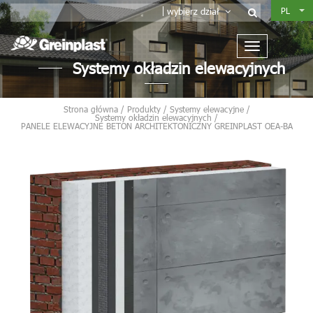
PL
wybierz dział
Systemy okładzin elewacyjnych
Strona główna
/
Produkty
/
Systemy elewacyjne
/
Systemy okładzin elewacyjnych
/
PANELE ELEWACYJNE BETON ARCHITEKTONICZNY GREINPLAST OEA-BA