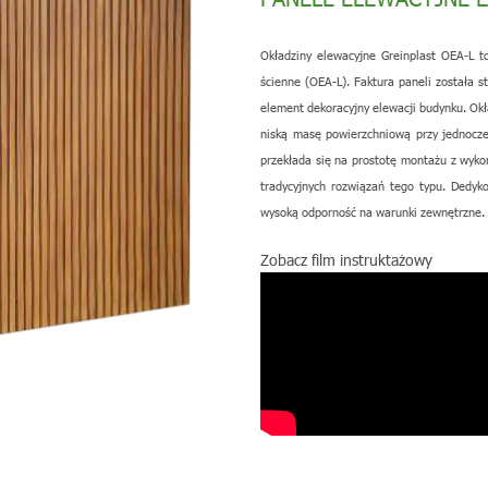
Okładziny elewacyjne Greinplast OEA-L 
ścienne (OEA-L). Faktura paneli została 
element dekoracyjny elewacji budynku. Okł
niską masę powierzchniową przy jednocz
przekłada się na prostotę montażu z wyko
tradycyjnych rozwiązań tego typu. Dedy
wysoką odporność na warunki zewnętrzne.
Zobacz film instruktażowy