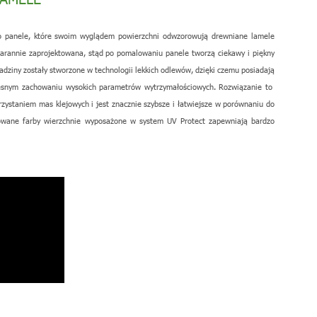
to panele, które swoim wyglądem powierzchni odwzorowują drewniane lamele
starannie zaprojektowana, stąd po pomalowaniu panele tworzą ciekawy i piękny
adziny zostały stworzone w technologii lekkich odlewów, dzięki czemu posiadają
esnym zachowaniu wysokich parametrów wytrzymałościowych. Rozwiązanie to
rzystaniem mas klejowych i jest znacznie szybsze i łatwiejsze w porównaniu do
kowane farby wierzchnie wyposażone w system UV Protect zapewniają bardzo