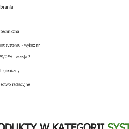
obrania
 techniczna
nt systemu - wykaz nr
S/OEA - wersja 3
 higieniczny
ectwo radiacyjne
ODUKTY W KATEGORII
SYS