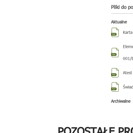
Pliki do p
Aktualne
Karta
Eleme
001/E
Atest
Świad
Archiwalne
POZOSTAŁE PR