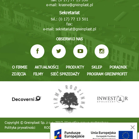
e-mail:
krasne@greinplast.pl
Sekretariat
tel.: (0 17) 77 13 501
fax:
e-mail:
sekretariat@greinplast.pl
OBSERWUJ NAS
O FIRMIE
AKTUALNOŚCI
PRODUKTY
SKLEP
PORADNIK
ZDJĘCIA
FILMY
SIEĆ SPRZEDAŻY
PROGRAM GREINPROFIT
Copyright © Greinplast Sp. z o.o. 2017. Wszystkie prawa zastrzeżone
Polityka prywatności
RODO
Realizacja:
TiO interactive