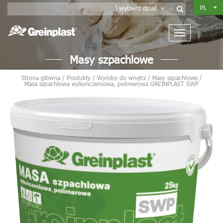
PL
wybierz dział
Masy szpachlowe
Strona główna
/
Produkty
/
Wyroby do wnętrz
/
Masy szpachlowe
/
Masa szpachlowa wykończeniowa, polimerowa GREINPLAST SWP