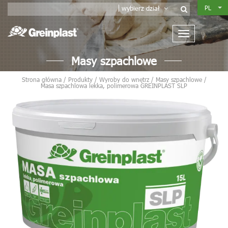
PL
wybierz dział
Masy szpachlowe
Strona główna
/
Produkty
/
Wyroby do wnętrz
/
Masy szpachlowe
/
Masa szpachlowa lekka, polimerowa GREINPLAST SLP