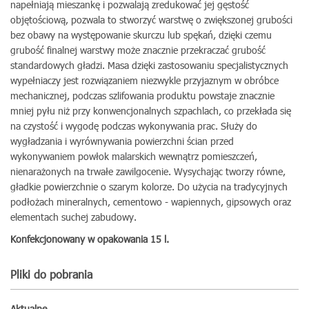
napełniają mieszankę i pozwalają zredukować jej gęstość
objętościową, pozwala to stworzyć warstwę o zwiększonej grubości
bez obawy na występowanie skurczu lub spękań, dzięki czemu
grubość finalnej warstwy może znacznie przekraczać grubość
standardowych gładzi. Masa dzięki zastosowaniu specjalistycznych
wypełniaczy jest rozwiązaniem niezwykle przyjaznym w obróbce
mechanicznej, podczas szlifowania produktu powstaje znacznie
mniej pyłu niż przy konwencjonalnych szpachlach, co przekłada się
na czystość i wygodę podczas wykonywania prac. Służy do
wygładzania i wyrównywania powierzchni ścian przed
wykonywaniem powłok malarskich wewnątrz pomieszczeń,
nienarażonych na trwałe zawilgocenie. Wysychając tworzy równe,
gładkie powierzchnie o szarym kolorze. Do użycia na tradycyjnych
podłożach mineralnych, cementowo - wapiennych, gipsowych oraz
elementach suchej zabudowy.
Konfekcjonowany w opakowania 15 l.
Pliki do pobrania
Aktualne