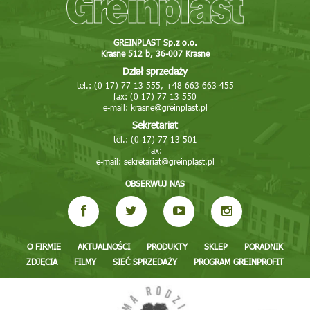
GREINPLAST Sp.z o.o.
Krasne 512 b, 36-007 Krasne
Dział sprzedaży
tel.: (0 17) 77 13 555, +48 663 663 455
fax: (0 17) 77 13 550
e-mail:
krasne@greinplast.pl
Sekretariat
tel.: (0 17) 77 13 501
fax:
e-mail:
sekretariat@greinplast.pl
OBSERWUJ NAS
O FIRMIE
AKTUALNOŚCI
PRODUKTY
SKLEP
PORADNIK
ZDJĘCIA
FILMY
SIEĆ SPRZEDAŻY
PROGRAM GREINPROFIT