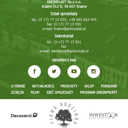
GREINPLAST Sp.z o.o.
Krasne 512 b, 36-007 Krasne
Dział sprzedaży
tel.: (0 17) 77 13 555, +48 663 663 455
fax: (0 17) 77 13 550
e-mail:
krasne@greinplast.pl
Sekretariat
tel.: (0 17) 77 13 501
fax:
e-mail:
sekretariat@greinplast.pl
OBSERWUJ NAS
O FIRMIE
AKTUALNOŚCI
PRODUKTY
SKLEP
PORADNIK
ZDJĘCIA
FILMY
SIEĆ SPRZEDAŻY
PROGRAM GREINPROFIT