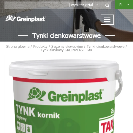
PL
wybierz dział
Tynki cienkowarstwowe
Strona główna
/
Produkty
/
Systemy elewacyjne
/
Tynki cienkowarstwowe
/
Tynk akrylowy GREINPLAST TAK