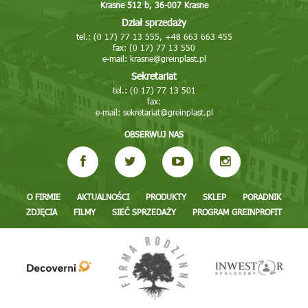
Krasne 512 b, 36-007 Krasne
Dział sprzedaży
tel.: (0 17) 77 13 555, +48 663 663 455
fax: (0 17) 77 13 550
e-mail:
krasne@greinplast.pl
Sekretariat
tel.: (0 17) 77 13 501
fax:
e-mail:
sekretariat@greinplast.pl
OBSERWUJ NAS
O FIRMIE
AKTUALNOŚCI
PRODUKTY
SKLEP
PORADNIK
ZDJĘCIA
FILMY
SIEĆ SPRZEDAŻY
PROGRAM GREINPROFIT