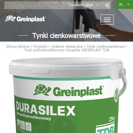
PL
wybierz dział
Tynki cienkowarstwowe
Strona główna
/
Produkty
/
Systemy elewacyjne
/
Tynki cienkowarstwowe
/
Tynk polihydrosilikonowy Durasilex GREINPLAST TDB