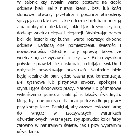
W salonie czy sypialni warto postawić na ciepłe
odcienie bieli. Biel z nutami kremu, beżu lub kości
słoniowej stworzy przytulną i gościnną atmosferę,
sprzyjającą relaksowi. Takie odcienie bieli harmonizują
z naturalnymi materiałami, takimi jak drewno czy len,
dodając wnętrzu ciepła i elegancji. Wybierając odcień
bieli do łazienki czy kuchni, warto rozważyć chłodne
odcienie. Nadadzą one pomieszczeniu świeżości i
nowoczesności. Chłodne tony sprawią także, że
wnętrze będzie wydawać się czystsze. Biel o wysokim
połysku sprawdzi się doskonale, odbijając światło i
optycznie powiększając przestrzeń. Neutralne biele
będą idealne do biur, gdzie ważna jest koncentracja.
Biel tytanowa lub platynowa stworzy spokojne i
stymulujące środowisko pracy. Matowe lub półmatowe
wykończenie pomoże uniknąć refleksów świetlnych.
Mogą być one męczące dla oczu podczas długiej pracy
przy komputerze. Pamiętaj, aby zawsze testować farbę
do wnętrz w rzeczywistych warunkach
oświetleniowych! Ważne jest, aby sprawdzić kolor farby
zarówno w naturalnym świetle, jak i przy wybranym
oświetleniu.