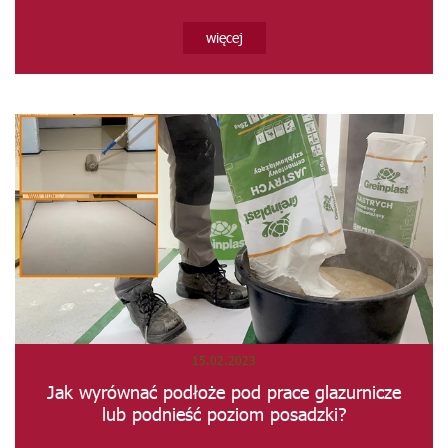
swojego...
więcej
15.02.2023
Jak wyrównać podłoże pod prace glazurnicze
lub podnieść poziom posadzki?