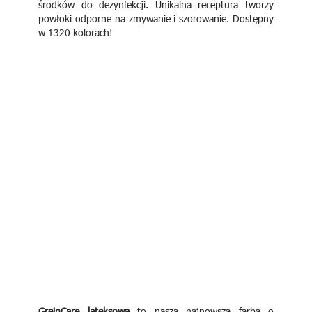
środków do dezynfekcji. Unikalna receptura tworzy
powłoki odporne na zmywanie i szorowanie. Dostępny
w 1320 kolorach!
GreinCare lateksowa
to nasza najnowsza farba o