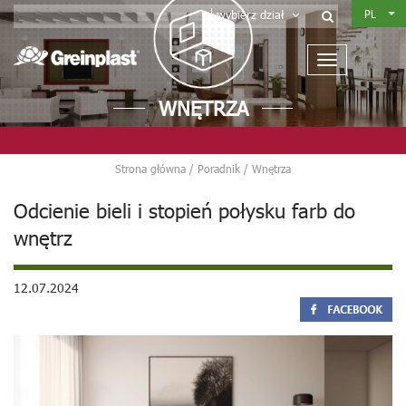
PL
wybierz dział
WNĘTRZA
Strona główna
/
Poradnik
/
Wnętrza
Odcienie bieli i stopień połysku farb do
wnętrz
12.07.2024