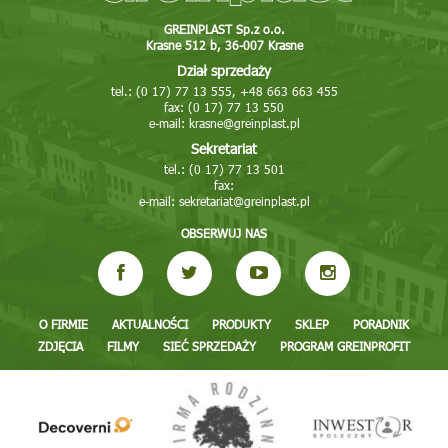
GREINPLAST Sp.z o.o.
Krasne 512 b, 36-007 Krasne
Dział sprzedaży
tel.: (0 17) 77 13 555, +48 663 663 455
fax: (0 17) 77 13 550
e-mail:
krasne@greinplast.pl
Sekretariat
tel.: (0 17) 77 13 501
fax:
e-mail:
sekretariat@greinplast.pl
OBSERWUJ NAS
O FIRMIE
AKTUALNOŚCI
PRODUKTY
SKLEP
PORADNIK
ZDJĘCIA
FILMY
SIEĆ SPRZEDAŻY
PROGRAM GREINPROFIT