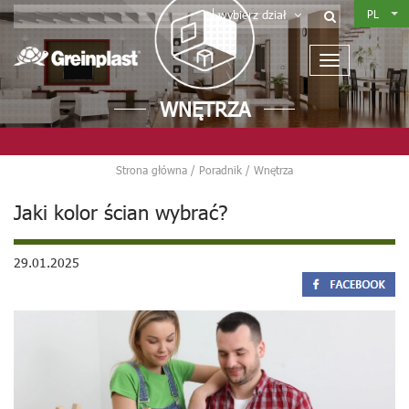
PL
wybierz dział
WNĘTRZA
Strona główna
/
Poradnik
/
Wnętrza
Jaki kolor ścian wybrać?
29.01.2025