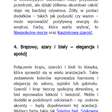
przestrzeń, ale dzięki żółtemu akcentowi całość
staje się bardziej ożywiona. Żółty w postaci
dodatków – takich jak poduszki czy wazon –
może wprowadzić pozytywną energię do
wnętrza. Farby, które warto wybrać, to
Niespokojne morze
oraz
Kaszmirowa szarość
.
4.
Brązowy, szary i biały – elegancja i
spokój
Połączenie brązu, szarości i bieli to klasyka,
która sprawdzi się w wielu aranżacjach. Takie
zestawienie kolorów wprowadza harmonię i
elegancję do salonu, sypialni lub gabinetu.
Szarość i brąz tworzą spokojną atmosferę, a
biel wprowadza lekkość i świeżość. Meble i
dodatki w podobnych odcieniach – np. srebrne
akcenty – będą dopełnieniem tej aranżacji.
Wybierz farby takie jak
Śnieżna biel
,
Szykowny