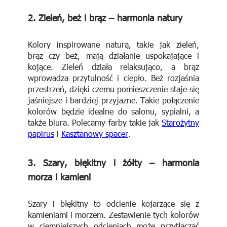
2.
Zieleń, beż i brąz – harmonia natury
Kolory inspirowane naturą, takie jak zieleń,
brąz czy beż, mają działanie uspokajające i
kojące. Zieleń działa relaksująco, a brąz
wprowadza przytulność i ciepło. Beż rozjaśnia
przestrzeń, dzięki czemu pomieszczenie staje się
jaśniejsze i bardziej przyjazne. Takie połączenie
kolorów będzie idealne do salonu, sypialni, a
także biura. Polecamy farby takie jak
Starożytny
papirus
i
Kasztanowy spacer
.
3.
Szary, błękitny i żółty – harmonia
morza i kamieni
Szary i błękitny to odcienie kojarzące się z
kamieniami i morzem. Zestawienie tych kolorów
w ciemniejszych odcieniach może przytłaczać