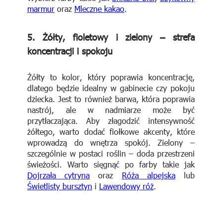
marmur
oraz
Mleczne kakao
.
5.
Żółty, fioletowy i zielony – strefa
koncentracji i spokoju
Żółty to kolor, który poprawia koncentrację,
dlatego będzie idealny w gabinecie czy pokoju
dziecka. Jest to również barwa, która poprawia
nastrój, ale w nadmiarze może być
przytłaczająca. Aby złagodzić intensywność
żółtego, warto dodać fiołkowe akcenty, które
wprowadzą do wnętrza spokój. Zielony –
szczególnie w postaci roślin – doda przestrzeni
świeżości. Warto sięgnąć po farby takie jak
Dojrzała cytryna
oraz
Róża alpejska
lub
Świetlisty bursztyn
i
Lawendowy róż
.