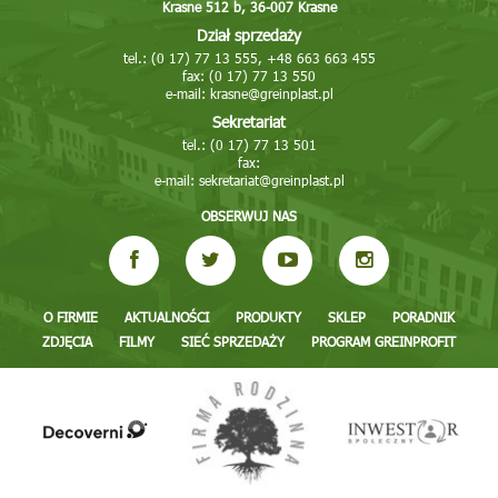
Krasne 512 b, 36-007 Krasne
Dział sprzedaży
tel.: (0 17) 77 13 555, +48 663 663 455
fax: (0 17) 77 13 550
e-mail:
krasne@greinplast.pl
Sekretariat
tel.: (0 17) 77 13 501
fax:
e-mail:
sekretariat@greinplast.pl
OBSERWUJ NAS
O FIRMIE
AKTUALNOŚCI
PRODUKTY
SKLEP
PORADNIK
ZDJĘCIA
FILMY
SIEĆ SPRZEDAŻY
PROGRAM GREINPROFIT