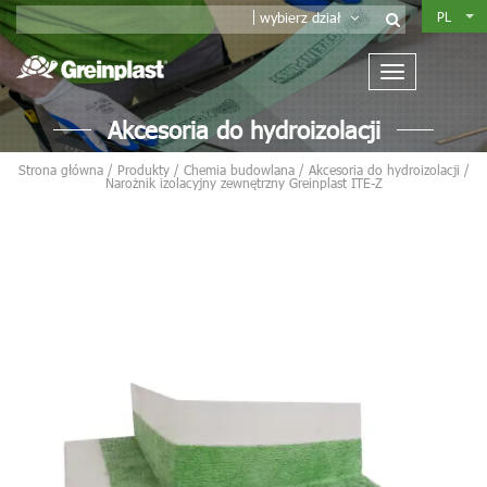
PL
wybierz dział
Akcesoria do hydroizolacji
Strona główna
/
Produkty
/
Chemia budowlana
/
Akcesoria do hydroizolacji
/
Narożnik izolacyjny zewnętrzny Greinplast ITE-Z