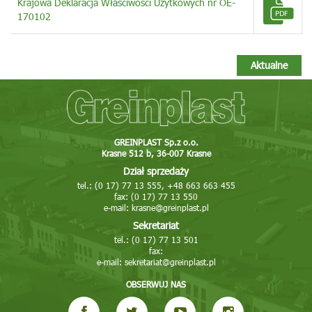
Krajowa Deklaracja Właściwości Użytkowych nr OE-
170102
Aktualne
GREINPLAST Sp.z o.o.
Krasne 512 b, 36-007 Krasne
Dział sprzedaży
tel.: (0 17) 77 13 555, +48 663 663 455
fax: (0 17) 77 13 550
e-mail:
krasne@greinplast.pl
Sekretariat
tel.: (0 17) 77 13 501
fax:
e-mail:
sekretariat@greinplast.pl
OBSERWUJ NAS