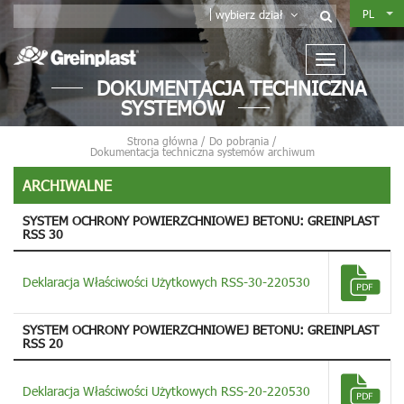
PL
wybierz dział
DOKUMENTACJA TECHNICZNA
SYSTEMÓW
Strona główna
/
Do pobrania
/
Dokumentacja techniczna systemów archiwum
ARCHIWALNE
SYSTEM OCHRONY POWIERZCHNIOWEJ BETONU: GREINPLAST
RSS 30
Deklaracja Właściwości Użytkowych RSS-30-220530
SYSTEM OCHRONY POWIERZCHNIOWEJ BETONU: GREINPLAST
RSS 20
Deklaracja Właściwości Użytkowych RSS-20-220530