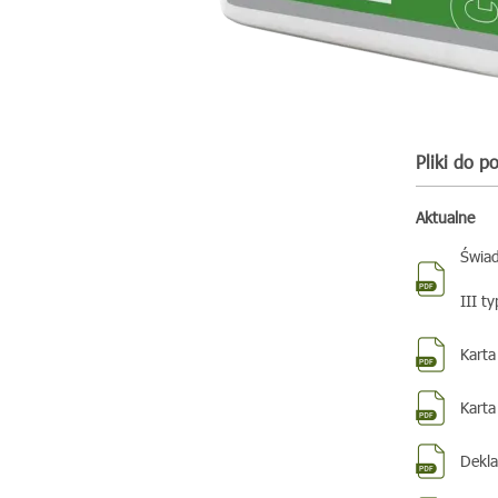
Pliki do p
Aktualne
Świad
III t
Karta
Karta
Dekla