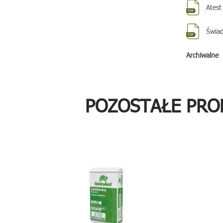
Atest
Świad
Archiwalne
POZOSTAŁE PRO