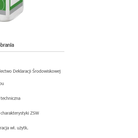
obrania
ectwo Deklaracji Środowiskowej
ypu
 techniczna
 charakterystyki ZSW
racja wł. użytk.