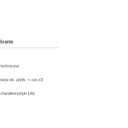
obrania
 techniczna
racja wł. użytk. + ozn.CE
 charakterystyki EAS