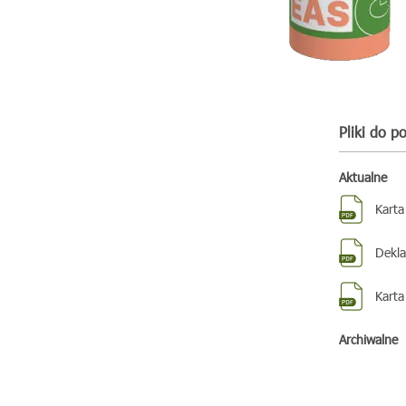
Pliki do p
Aktualne
Karta
Dekla
Karta
Archiwalne