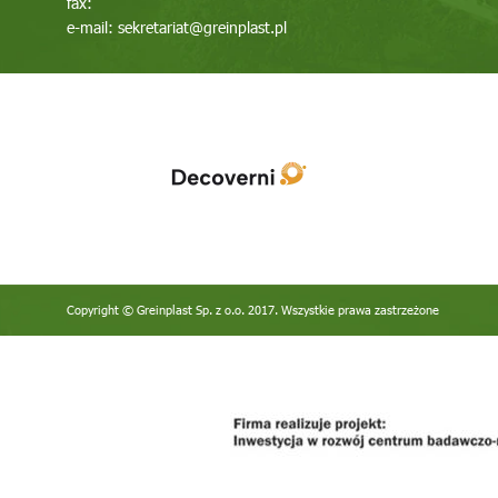
fax:
e-mail:
sekretariat@greinplast.pl
Copyright © Greinplast Sp. z o.o. 2017. Wszystkie prawa zastrzeżone