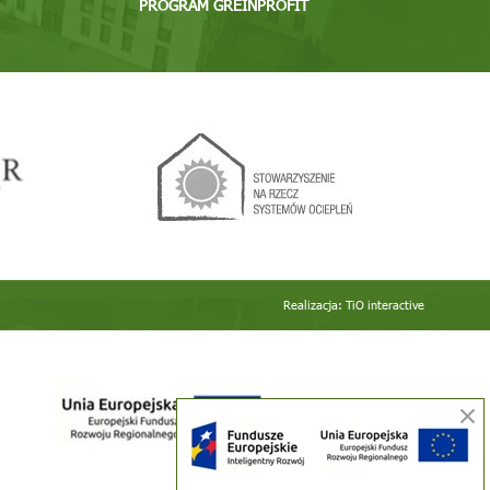
PROGRAM GREINPROFIT
Realizacja:
TiO interactive