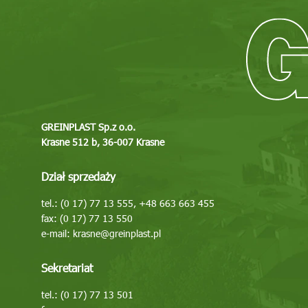
GREINPLAST Sp.z o.o.
Krasne 512 b, 36-007 Krasne
Dział sprzedaży
tel.: (0 17) 77 13 555, +48 663 663 455
fax: (0 17) 77 13 550
e-mail:
krasne@greinplast.pl
Sekretariat
tel.: (0 17) 77 13 501