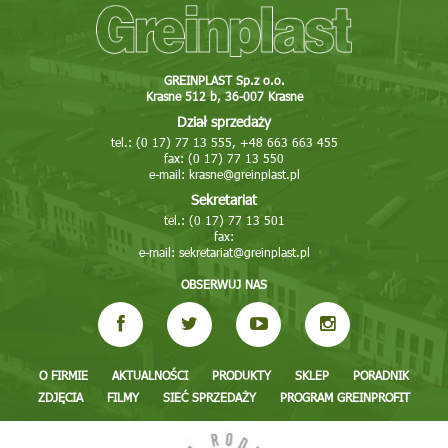
GREINPLAST Sp.z o.o.
Krasne 512 b, 36-007 Krasne
Dział sprzedaży
tel.: (0 17) 77 13 555, +48 663 663 455
fax: (0 17) 77 13 550
e-mail:
krasne@greinplast.pl
Sekretariat
tel.: (0 17) 77 13 501
fax:
e-mail:
sekretariat@greinplast.pl
OBSERWUJ NAS
O FIRMIE
AKTUALNOŚCI
PRODUKTY
SKLEP
PORADNIK
ZDJĘCIA
FILMY
SIEĆ SPRZEDAŻY
PROGRAM GREINPROFIT