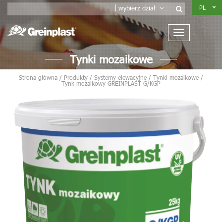
PL
wybierz dział
Tynki mozaikowe
Strona główna
/
Produkty
/
Systemy elewacyjne
/
Tynki mozaikowe
/
Tynk mozaikowy GREINPLAST G/KGP