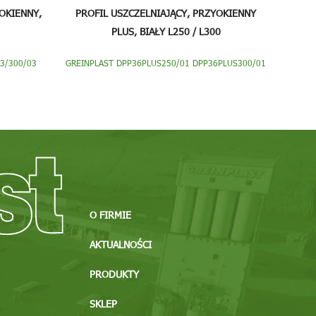
OKIENNY,
PROFIL USZCZELNIAJĄCY, PRZYOKIENNY
PLUS, BIAŁY L250 / L300
03/300/03
GREINPLAST DPP36PLUS250/01 DPP36PLUS300/01
O FIRMIE
AKTUALNOŚCI
PRODUKTY
SKLEP