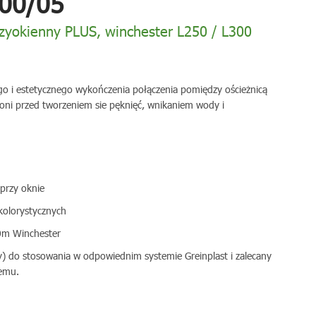
00/05
przyokienny PLUS, winchester L250 / L300
ego i estetycznego wykończenia połączenia pomiędzy ościeżnicą
oni przed tworzeniem sie pęknięć, wnikaniem wody i
przy oknie
kolorystycznych
m Winchester
y) do stosowania w odpowiednim systemie Greinplast i zalecany
emu.