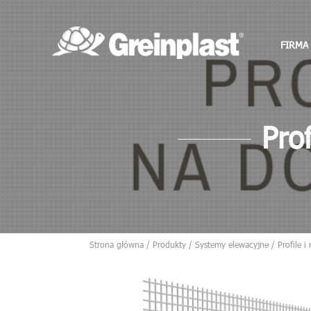
FIRMA
O fi
Nag
Dla
Part
Proj
Gale
Zapy
Aktu
Pro
Strona główna
/
Produkty
/
Systemy elewacyjne
/
Profile i