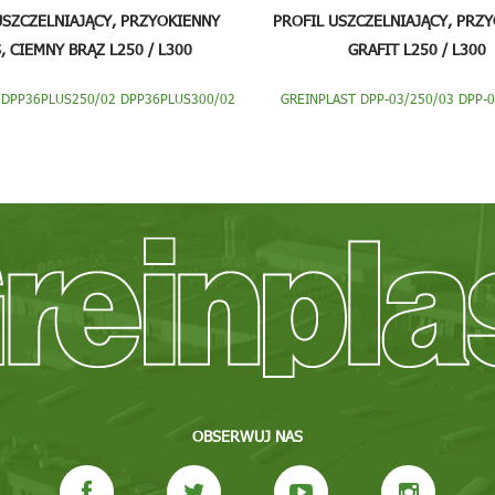
USZCZELNIAJĄCY, PRZYOKIENNY
PROFIL USZCZELNIAJĄCY, PRZY
, CIEMNY BRĄZ L250 / L300
GRAFIT L250 / L300
 DPP36PLUS250/02 DPP36PLUS300/02
GREINPLAST DPP-03/250/03 DPP-
OBSERWUJ NAS