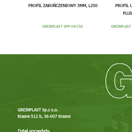
PROFIL ZAKOŃCZENIOWY 3MM, L250
PROFIL 
PLUS
GREINPLAST DPP-04/250
GREINPLAST
GREINPLAST Sp.z o.o.
Krasne 512 b, 36-007 Krasne
Dział sprzedaży