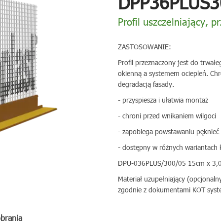
DPP36PLUS3
Profil uszczelniający, 
ZASTOSOWANIE:
Profil przeznaczony jest do trwał
okienną a systemem ociepleń. Chr
degradacją fasady.
- przyspiesza i ułatwia montaż
- chroni przed wnikaniem wilgoci
- zapobiega powstawaniu pęknieć 
- dostępny w różnych wariantach 
DPU-036PLUS/300/05 15cm x 3,0
Materiał uzupełniający (opcjonaln
zgodnie z dokumentami KOT syst
obrania