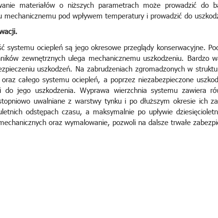
wanie materiałów o niższych parametrach może prowadzić do ba
iu mechanicznemu pod wpływem temperatury i prowadzić do uszkod
wacji.
 systemu ociepleń są jego okresowe przeglądy konserwacyjne. P
nników zewnętrznych ulega mechanicznemu uszkodzeniu. Bardzo w
bezpieczeniu uszkodzeń. Na zabrudzeniach zgromadzonych w struktu
 oraz całego systemu ociepleń, a poprzez niezabezpieczone uszk
 do jego uszkodzenia. Wyprawa wierzchnia systemu zawiera równi
 stopniowo uwalniane z warstwy tynku i po dłuższym okresie ich z
uletnich odstępach czasu, a maksymalnie po upływie dziesięciolet
echanicznych oraz wymalowanie, pozwoli na dalsze trwałe zabezpi