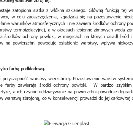
czonej warstwie zbrojnej.
ostaje zatopiona siatka z włókna szklanego. Główną funkcją tej w
awcy, w celu zaoszczędzenia, zgadzają się na pozostawienie nie
łanie warunków atmosferycznych i nie zawiera środków ochrony pow
warstwy termoizolacyjnej, a w okresach jesienno-zimowych woda zg
ra środków ochrony powłoki, w miejscach na których osiadł bród 
w na powierzchni powoduje osłabienie warstwy, wpływa niekorzys
.
tylko farbą podkładową.
ć przyczepność warstwy wierzchniej. Pozostawienie warstw systemu
kie farby zawierają środki ochrony powłoki. W bardzo szybkim
tykę, a ich czynne oddziaływanie na powierzchni powoduje degradac
w warstwę zbrojoną, co w konsekwencji prowadzi do jej całkowitej d