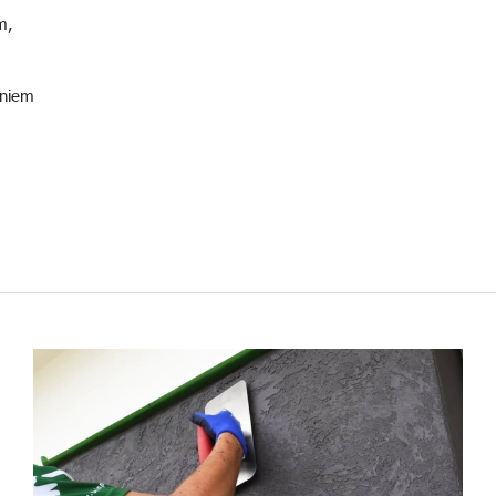
m,
aniem