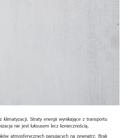
limatyzacji. Straty energii wynikające z transportu
acja nie jest luksusem lecz koniecznością.
nków atmosferycznych panujących na zewnątrz. Brak