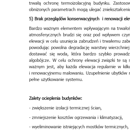
trwałą ochronę termoizolacyjną budynku. Zastoso
obniżonych parametrach mogą ulegać zniekształcen
5) Brak przeglądów konserwacyjnych i renowacji ele
Bardzo ważnym elementem wpływającym na trwałość
atmosferycznych brudzi się oraz pod wpływem czy
elewacji w celu usunięcia zabrudzeń i trwałemu za
powodując powolna degradację warstwy wierzchniej
dostawać się woda, która bardzo szybko prowadzi
algobójcze. W celu ochrony elewacji związki te są
ważnym jest, aby każda elewacja regularnie w kilk
i renowacyjnemu malowaniu. Uzupełnienie ubytków m
pełne użytkowanie systemu.
Zalety ocieplenia budynków:
- zwiększenie izolacji termicznej ścian,
- zmniejszenie kosztów ogrzewania i klimatyzacji,
- wyeliminowanie istniejących mostków termicznych,