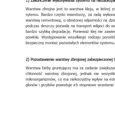
1) Zakończenie wykonywania systemu na niezabezpie
Warstwa zbrojna jest to warstwa kleju, w której z
sytemu. Bardzo często inwestorzy, za radą wykon
warstwą cementową, o obniżonej odporności na dzia
podczas deszczu pozwala na transport wilgoci do 
bardzo szybką degradację. Ponieważ klej nie zawie
powłoki. Występowanie wszelkiego rodzaju porostó
bezpieczny montaż pozostałych elementów systemu
2) Pozostawienie warstwy zbrojonej zabezpieczonej 
Warstwa farby gruntującej ma za zadanie zwiększy
chłonność warstwy zbrojonej, jednak nie wszyst
mikroorganizmów, co ma niekorzystny wpływ na este
glonów i grzybów powoduje ich stopniowe wrastanie 