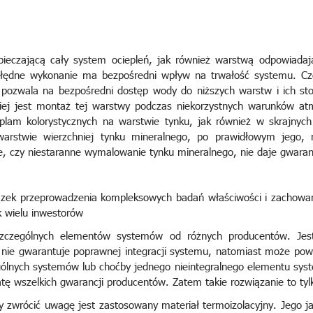
pieczającą cały system ociepleń, jak również warstwą odpowiada
zbłędne wykonanie ma bezpośredni wpływ na trwałość systemu. 
a pozwala na bezpośredni dostęp wody do niższych warstw i ich sto
ej jest montaż tej warstwy podczas niekorzystnych warunków at
plam kolorystycznych na warstwie tynku, jak również w skrajnyc
stwie wierzchniej tynku mineralnego, po prawidłowym jego, n
, czy niestaranne wymalowanie tynku mineralnego, nie daje gwaranc
zek przeprowadzenia kompleksowych badań właściwości i zachowań
k wielu inwestorów
zczególnych elementów systemów od różnych producentów. Jes
 nie gwarantuje poprawnej integracji systemu, natomiast może po
gólnych systemów lub choćby jednego nieintegralnego elementu syst
atę wszelkich gwarancji producentów. Zatem takie rozwiązanie to ty
zwrócić uwagę jest zastosowany materiał termoizolacyjny. Jego ja