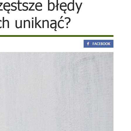
zęstsze błędy
ch uniknąć?