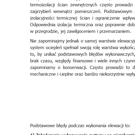
termoizolacji ścian zewnętrznych często prowadzi
zagrzybień wewnątrz pomieszczeń. Podstawowym z
izolacyjności termicznej ścian i ograniczenie wp
Odpowiednia izolacja termiczna oraz poprawnie do
w przegrodzie, jej zawilgoceniem i przemarzaniem.
Nie zapominajmy jednak o samej warstwie elewacyjnej
system ociepleń spełniał swoją rolę warstwa wykoń
to, by unikać podstawowych błędów wykonawczych, 
brak czasu, względy finansowe i wiele innych czyn
zapominamy o konserwacji. Często prowadzi to do
mechaniczne i cieplne oraz bardzo niekorzystnie wp
Podstawowe błędy podczas wykonania elewacji to: