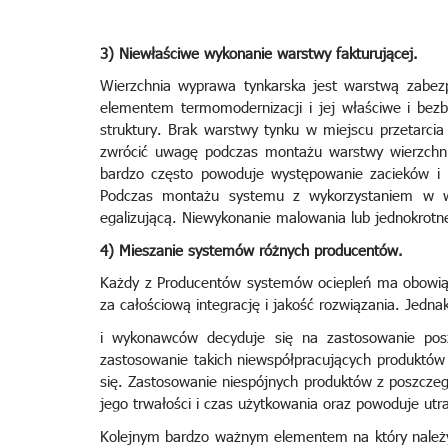
3) Niewłaściwe wykonanie warstwy fakturującej.
Wierzchnia wyprawa tynkarska jest warstwą zabez
elementem termomodernizacji i jej właściwe i be
struktury. Brak warstwy tynku w miejscu przetarci
zwrócić uwagę podczas montażu warstwy wierzchni
bardzo często powoduje występowanie zacieków i 
Podczas montażu systemu z wykorzystaniem w war
egalizującą. Niewykonanie malowania lub jednokrotne
4) Mieszanie systemów różnych producentów.
Każdy z Producentów systemów ociepleń ma obowią
za całościową integrację i jakość rozwiązania. Jedna
i wykonawców decyduje się na zastosowanie pos
zastosowanie takich niewspółpracujących produktów
się. Zastosowanie niespójnych produktów z poszcze
jego trwałości i czas użytkowania oraz powoduje utr
Kolejnym bardzo ważnym elementem na który należy 