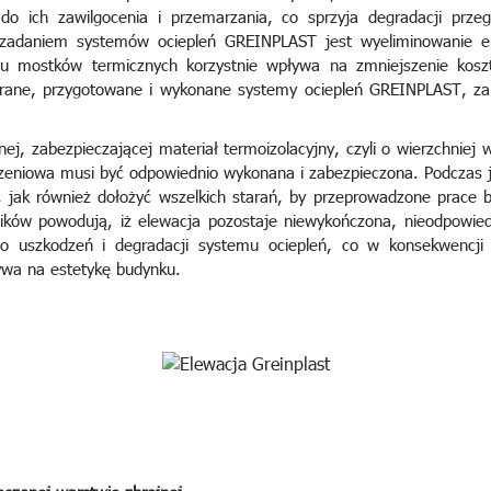
 do ich zawilgocenia i przemarzania, co sprzyja degradacji prze
adaniem systemów ociepleń GREINPLAST jest wyeliminowanie emis
ływu mostków termicznych korzystnie wpływa na zmniejszenie kosz
brane, przygotowane i wykonane systemy ociepleń GREINPLAST, za
, zabezpieczającej materiał termoizolacyjny, czyli o wierzchniej w
czeniowa musi być odpowiednio wykonana i zabezpieczona. Podczas 
jak również dołożyć wszelkich starań, by przeprowadzone prace by
ników powodują, iż elewacja pozostaje niewykończona, nieodpowied
 uszkodzeń i degradacji systemu ociepleń, co w konsekwencji 
ływa na estetykę budynku.