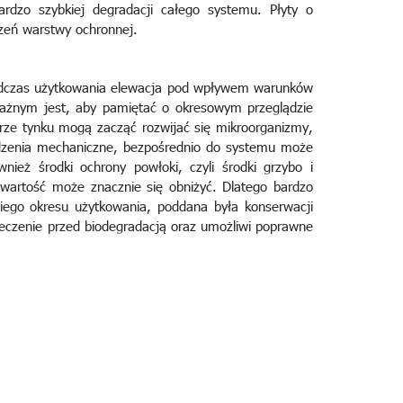
rdzo szybkiej degradacji całego systemu. Płyty o
zeń warstwy ochronnej.
odczas użytkowania elewacja pod wpływem warunków
ażnym jest, aby pamiętać o okresowym przeglądzie
rze tynku mogą zacząć rozwijać się mikroorganizmy,
odzenia mechaniczne, bezpośrednio do systemu może
eż środki ochrony powłoki, czyli środki grzybo i
awartość może znacznie się obniżyć. Dlatego bardzo
niego okresu użytkowania, poddana była konserwacji
eczenie przed biodegradacją oraz umożliwi poprawne