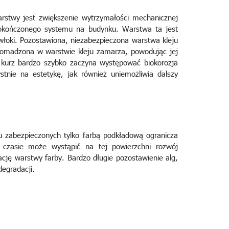
arstwy jest zwiększenie wytrzymałości mechanicznej
dokończonego systemu na budynku. Warstwa ta jest
łoki. Pozostawiona, niezabezpieczona warstwa kleju
romadzona w warstwie kleju zamarza, powodując jej
i kurz bardzo szybko zaczyna występować biokorozja
tnie na estetykę, jak również uniemożliwia dalszy
 zabezpieczonych tylko farbą podkładową ogranicza
 czasie może wystąpić na tej powierzchni rozwój
ję warstwy farby. Bardzo długie pozostawienie alg,
egradacji.