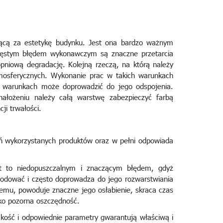
jącą za estetykę budynku. Jest ona bardzo ważnym
Częstym błędem wykonawczym są znaczne przetarcia
pniową degradację. Kolejną rzeczą, na którą należy
mosferycznych. Wykonanie prac w takich warunkach
h warunkach może doprowadzić do jego odspojenia.
ałożeniu należy całą warstwę zabezpieczyć farbą
ji trwałości.
 wykorzystanych produktów oraz w pełni odpowiada
t to niedopuszczalnym i znaczącym błędem, gdyż
wodować i często doprowadza do jego rozwarstwiania
emu, powoduje znaczne jego osłabienie, skraca czas
lko pozorna oszczędność.
kość i odpowiednie parametry gwarantują właściwą i