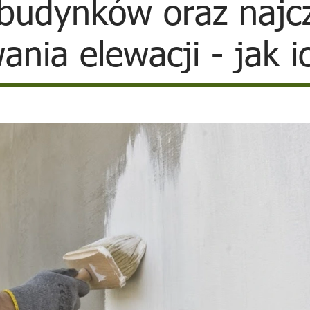
 budynków oraz najc
nia elewacji - jak i