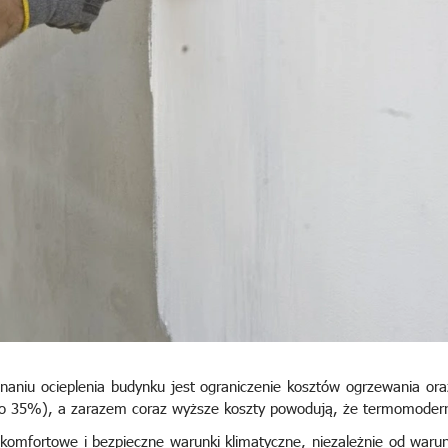
iu ocieplenia budynku jest ograniczenie kosztów ogrzewania oraz k
o 35%), a zarazem coraz wyższe koszty powodują, że termomoderniz
komfortowe i bezpieczne warunki klimatyczne, niezależnie od waru