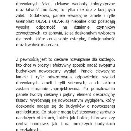
drewnianych ścian, ciekawe warianty kolorystyczne
oraz łatwość montażu, to tylko niektóre z kolejnych
zalet. Dodatkowo, panele elewacyjne lamele i ryfle
Greinplast OEA-L i OEA-R są niepalne oraz posiadają
wysoką odporność na działanie czynników
zewnętrznych, co sprawia, że są doskonałym wyborem
dla osób, które cenią sobie estetykę, funkcjonalność
oraz trwałość materiału.
Z pewnością jest to ciekawe rozwiązanie dla każdego,
kto chce w prosty i efektywny sposób nadać swojemu
budynkowi nowoczesny wygląd. Panele elewacyjne
lamele i ryfle odwzorowują odpowiednio wygląd
drewnianych lameli i ryfli ściennych, a ich faktura
została starannie zaprojektowana. Po pomalowaniu
panele tworzą ciekawy i piękny element dekoracyjny
fasady. Wyróżniają się nowoczesnym wyglądem, który
doskonale nadaje się do budynków o nowoczesnej
architekturze. Co istotne mogą być stosowane zarówno
na dużych obiektach, takich jak hotele, biurowce czy
centra handlowe, jak i na mniejszych budynkach
mieszkalnych.