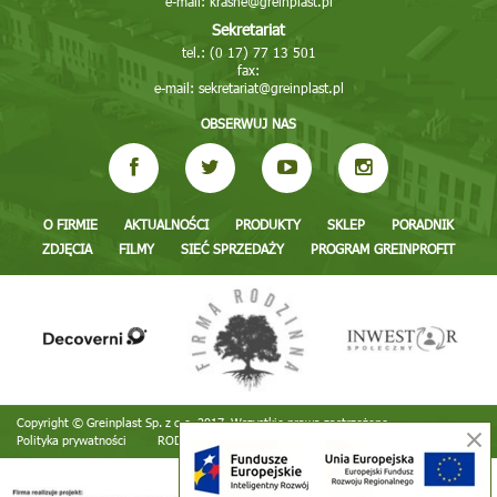
e-mail:
krasne@greinplast.pl
Sekretariat
tel.: (0 17) 77 13 501
fax:
e-mail:
sekretariat@greinplast.pl
OBSERWUJ NAS
O FIRMIE
AKTUALNOŚCI
PRODUKTY
SKLEP
PORADNIK
ZDJĘCIA
FILMY
SIEĆ SPRZEDAŻY
PROGRAM GREINPROFIT
Copyright © Greinplast Sp. z o.o. 2017. Wszystkie prawa zastrzeżone
Polityka prywatności
RODO
Realizacja:
TiO interactive