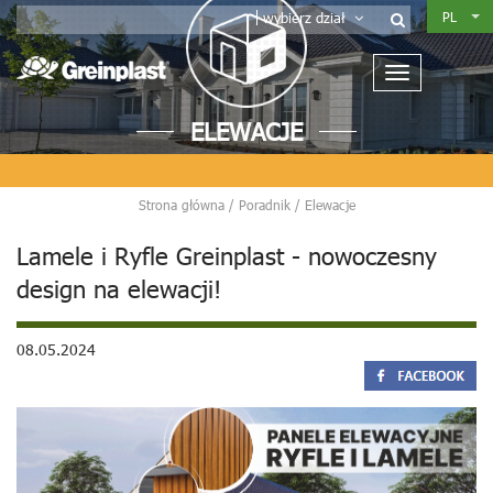
PL
wybierz dział
ELEWACJE
Strona główna
/
Poradnik
/
Elewacje
Lamele i Ryfle Greinplast - nowoczesny
design na elewacji!
08.05.2024