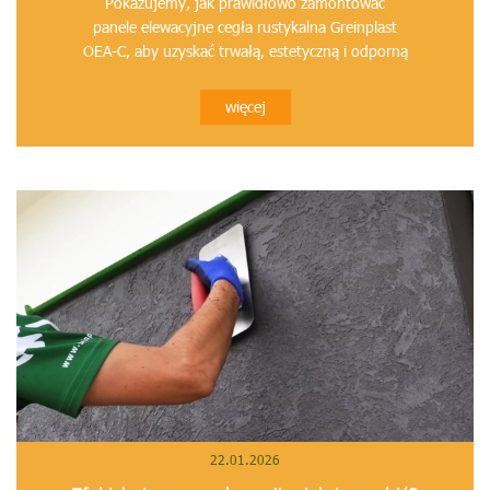
Pokazujemy, jak prawidłowo zamontować
panele elewacyjne cegła rustykalna Greinplast
OEA-C, aby uzyskać trwałą, estetyczną i odporną
na...
więcej
22.01.2026