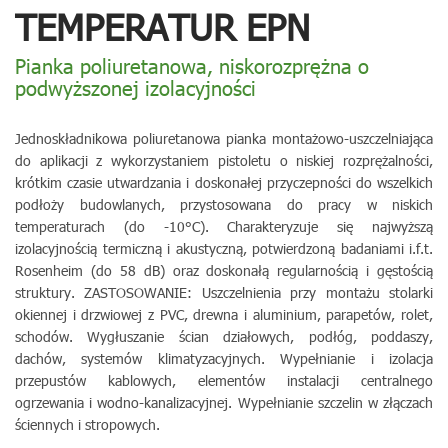
TEMPERATUR EPN
Pianka poliuretanowa, niskorozprężna o
podwyższonej izolacyjności
Jednoskładnikowa poliuretanowa pianka montażowo-uszczelniająca
do aplikacji z wykorzystaniem pistoletu o niskiej rozprężalności,
krótkim czasie utwardzania i doskonałej przyczepności do wszelkich
podłoży budowlanych, przystosowana do pracy w niskich
temperaturach (do -10°C). Charakteryzuje się najwyższą
izolacyjnością termiczną i akustyczną, potwierdzoną badaniami i.f.t.
Rosenheim (do 58 dB) oraz doskonałą regularnością i gęstością
struktury. ZASTOSOWANIE: Uszczelnienia przy montażu stolarki
okiennej i drzwiowej z PVC, drewna i aluminium, parapetów, rolet,
schodów. Wygłuszanie ścian działowych, podłóg, poddaszy,
dachów, systemów klimatyzacyjnych. Wypełnianie i izolacja
przepustów kablowych, elementów instalacji centralnego
ogrzewania i wodno-kanalizacyjnej. Wypełnianie szczelin w złączach
ściennych i stropowych.