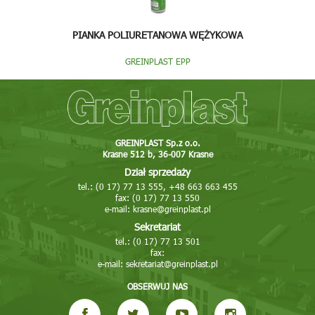
PIANKA POLIURETANOWA WĘŻYKOWA
GREINPLAST EPP
GREINPLAST Sp.z o.o.
Krasne 512 b, 36-007 Krasne
Dział sprzedaży
tel.: (0 17) 77 13 555, +48 663 663 455
fax: (0 17) 77 13 550
e-mail:
krasne@greinplast.pl
Sekretariat
tel.: (0 17) 77 13 501
fax:
e-mail:
sekretariat@greinplast.pl
OBSERWUJ NAS