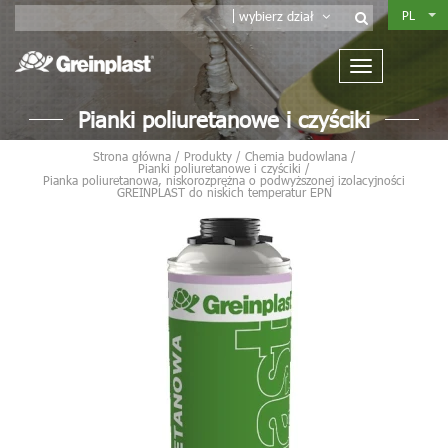
PL
wybierz dział
Pianki poliuretanowe i czyściki
Strona główna
/
Produkty
/
Chemia budowlana
/
Pianki poliuretanowe i czyściki
/
Pianka poliuretanowa, niskorozprężna o podwyższonej izolacyjności
GREINPLAST do niskich temperatur EPN