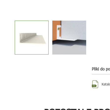
Pliki do p
Katal