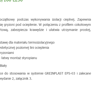
czątkowy podczas wykonywania izolacji cieplnej. Zapewnia
ię gryzoni pod ocieplenie. W połączeniu z profilem cokołowym
rtową, zabezpiecza krawędzie i ułatwia utrzymanie prostej,
stawę dla materiału termoizolacyjnego
stetycznej poziomej lini ocieplenia
gryzoniami
 łatwy montaż styropianu
iały
jące do stosowania w systemie GREINPLAST EPS-03 i zalecane
danie 2, załącznik 3.