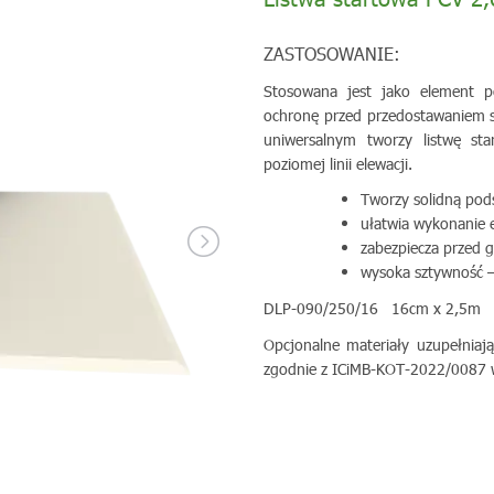
ZASTOSOWANIE:
Stosowana jest jako element po
ochronę przed przedostawaniem s
uniwersalnym tworzy listwę sta
poziomej linii elewacji.
Tworzy solidną pod
ułatwia wykonanie e
zabezpiecza przed 
wysoka sztywność –
DLP-090/250/16 16cm x 2,5m B
Opcjonalne materiały uzupełnia
zgodnie z ICiMB-KOT-2022/0087 wy