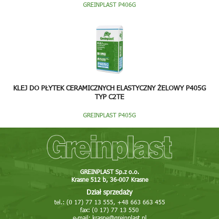
GREINPLAST P406G
KLEJ DO PŁYTEK CERAMICZNYCH ELASTYCZNY ŻELOWY P405G
TYP C2TE
GREINPLAST P405G
GREINPLAST Sp.z o.o.
Krasne 512 b, 36-007 Krasne
Dział sprzedaży
tel.: (0 17) 77 13 555, +48 663 663 455
fax: (0 17) 77 13 550
e-mail:
krasne@greinplast.pl