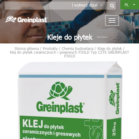
PL
wybierz dział
Kleje do płytek
Strona główna
/
Produkty
/
Chemia budowlana
/
Kleje do płytek
/
Klej do płytek ceramicznych i gresowych P30LD Typ C2TE GREINPLAST
P30LD