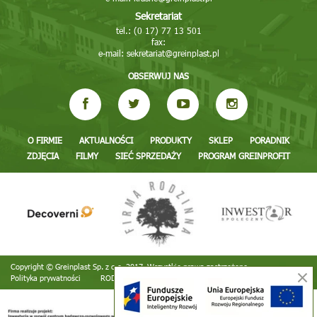
Sekretariat
tel.: (0 17) 77 13 501
fax:
e-mail:
sekretariat@greinplast.pl
OBSERWUJ NAS
O FIRMIE
AKTUALNOŚCI
PRODUKTY
SKLEP
PORADNIK
ZDJĘCIA
FILMY
SIEĆ SPRZEDAŻY
PROGRAM GREINPROFIT
Copyright © Greinplast Sp. z o.o. 2017. Wszystkie prawa zastrzeżone
Polityka prywatności
RODO
Realizacja:
TiO interactive