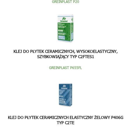
GREINPLAST P20
KLEJ DO PŁYTEK CERAMICZNYCH, WYSOKOELASTYCZNY,
SZYBKOWIĄŻĄCY TYP C2FTES1
GREINPLAST P655FL
KLEJ DO PŁYTEK CERAMICZNYCH ELASTYCZNY ŻELOWY P406G
TYP C2TE