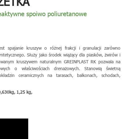
ZETKA
aktywne spoiwo poliuretanowe
t spajanie kruszyw o różnej frakcji i granulacji zarówno
yntetycznego. Służy jako środek wiążący dla piasków, żwirów i
kowanym kruszywem naturalnym GREINPLAST RK pozwala na
wych o właściwościach drenażowych. Stanowią świetną
okładzin ceramicznych na tarasach, balkonach, schodach,
,630kg, 1,25 kg,