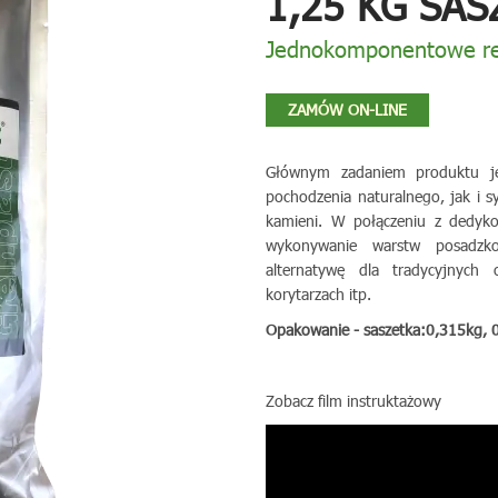
1,25 KG SAS
Jednokomponentowe re
ZAMÓW ON-LINE
Głównym zadaniem produktu jes
pochodzenia naturalnego, jak i s
kamieni. W połączeniu z dedy
wykonywanie warstw posadzko
alternatywę dla tradycyjnych 
korytarzach itp.
Opakowanie - saszetka:0,315kg, 0
Zobacz film instruktażowy