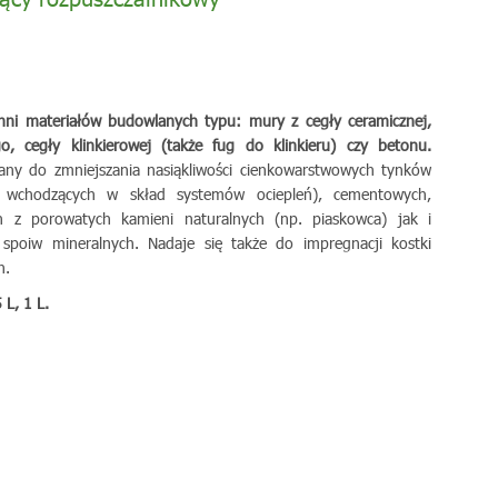
chni materiałów budowlanych typu: mury z cegły ceramicznej,
o, cegły klinkierowej (także fug do klinkieru) czy betonu.
any do zmniejszania nasiąkliwości cienkowarstwowych tynków
h wchodzących w skład systemów ociepleń), cementowych,
n z porowatych kamieni naturalnych (np. piaskowca) jak i
 spoiw mineralnych. Nadaje się także do impregnacji kostki
h.
L, 1 L.