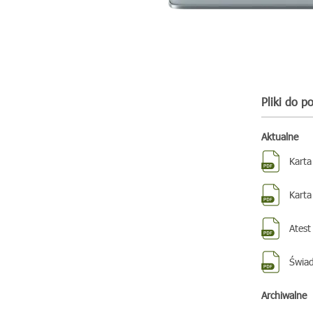
Pliki do p
Aktualne
Karta
Karta
Atest
Świad
Archiwalne