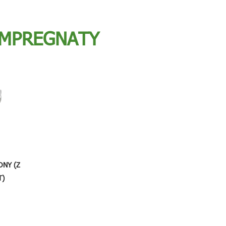
IMPREGNATY
NY (Z
T)