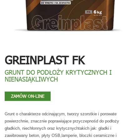
GREINPLAST FK
GRUNT DO PODŁOŻY KRYTYCZNYCH I
NIENASIĄKLIWYCH
ZAMÓW ON-LINE
Grunt o charakterze odcinającym, tworzy szorstkie i porowate
powierzchnie,
znacznie poprawiające przyczepnośd do podłoży
gładkich, ni
e
chłonnych oraz
krytycznych
takich jak: gładki i
zawibrowany beton, płyty OSB,
lamperie
,
bloczki ceramiczne i