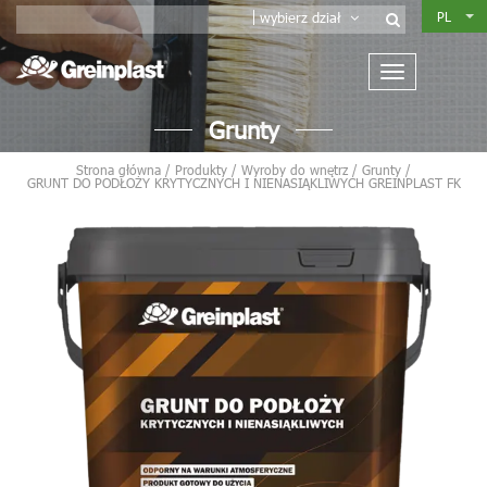
PL
wybierz dział
Grunty
Strona główna
/
Produkty
/
Wyroby do wnętrz
/
Grunty
/
GRUNT DO PODŁOŻY KRYTYCZNYCH I NIENASIĄKLIWYCH GREINPLAST FK