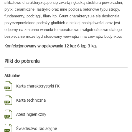
silikatowe charakteryzujące się zwartą i gładką struktura
powierzchni,
płytki ceramiczne, lastryko oraz inne podłoża betonowe typu
stropy,
fundamenty, podciągi, filary itp. Grunt charakteryzuje się doskonałą
przyczepnością
do podłoży gładkich o niskiej nasiąkliwości oraz jest
odporny
na zmienne warunki temperaturowe i wilgotnościowe dlatego
bezpiecznie
może byd stosowany wewnątrz i na zewnątrz budynków.
Konfekcjonowany w opakowania 12 kg: 6 kg; 3 kg.
Pliki do pobrania
Aktualne
Karta charakterystyki FK
Karta techniczna
Atest higieniczny
Świadectwo radiacyjne