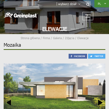
PL
wybierz dział
ELEWACJE
Strona główna
/
Firma
/
Galeria
/
Zdjęcia
/
Elewacje
Mozaika