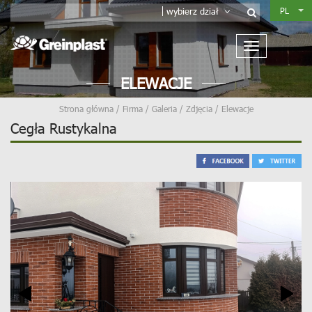
PL
wybierz dział
ELEWACJE
Strona główna
/
Firma
/
Galeria
/
Zdjęcia
/
Elewacje
Cegła Rustykalna