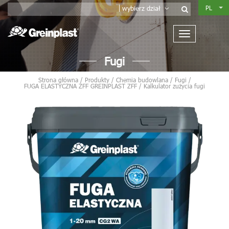
PL
wybierz dział
Fugi
Strona główna
/
Produkty
/
Chemia budowlana
/
Fugi
/
FUGA ELASTYCZNA ZFF GREINPLAST ZFF
/
Kalkulator zużycia fugi