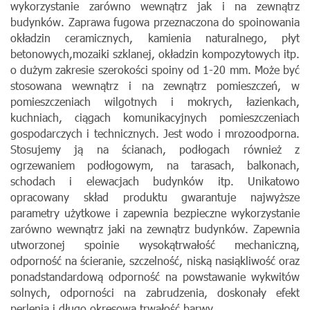
wykorzystanie zarówno wewnątrz jak i na zewnątrz
budynków.
Zapr
a
wa
fu
g
o
wa
prz
e
zn
ac
zo
n
a
d
o
s
poin
o
w
an
ia
o
kład
z
in
c
e
r
amiczny
ch,
k
a
mie
ni
a
n
a
tur
al
n
eg
o,
p
łyt
b
e
t
o
n
o
w
y
ch,
mo
zaiki
s
z
kl
anej,
okładzin
k
o
m
po
zyt
o
w
y
ch
itp
.
o
d
użym
z
akr
e
sie
s
z
er
ok
ości
sp
o
in
y
o
d
1
-
20
mm.
Mo
że
by
ć
s
t
o
s
o
w
an
a
wewną
trz
i
na
z
ewną
tr
z
p
o
mie
s
z
cz
e
ń,
w
p
o
mies
z
cz
e
ni
ac
h
wil
g
o
tn
y
ch
i
mo
kry
ch,
łaz
ie
nk
ach,
k
u
c
h
ni
ac
h
,
ciąg
ac
h
k
omun
ik
acyjny
ch
p
o
mie
szcz
en
iach
g
o
s
podar
czy
c
h
i
t
e
c
h
ni
c
zn
y
c
h
.
J
e
st
wo
d
o
i
mr
o
z
o
odp
o
rn
a.
St
osu
jem
y
ją
na
ś
c
i
anach,
podło
g
ach
r
ó
wn
ież
z
o
grz
ewan
iem
p
o
d
ł
og
o
w
ym
,
n
a
t
aras
ac
h
,
b
alko
n
ac
h
,
sch
o
d
ac
h
i
e
lewac
jach
bu
dy
nk
ów
itp
.
Un
i
k
a
t
o
wo
o
p
r
ac
o
w
an
y
s
kład
p
r
odu
ktu
gwar
antu
je
najw
y
ższe
par
ame
try
u
ż
ytko
we
i
zap
ew
n
ia
b
ezpiecz
n
e w
yk
orz
yst
an
ie
zar
ó
wno
wew
n
ą
tr
z
jak
i
na
zew
n
ą
trz
b
ud
ynk
ó
w.
Z
ap
ewni
a
utworz
o
ne
j
s
poini
e
w
y
s
oką
trw
ało
ś
ć
mechan
icz
n
ą,
o
d
porność
n
a
ś
cier
an
ie
,
sz
cz
e
ln
o
ś
ć
,
n
iską
n
asiąkl
iw
ość
o
r
az
ponad
st
an
d
a
r
d
o
wą
o
d
p
o
rn
o
ś
ć
na
p
o
w
s
t
a
w
an
ie
w
ykwit
ó
w
soln
y
ch,
o
d
porn
o
ś
c
i
n
a
zab
rud
z
e
ni
a,
d
o
sk
on
ał
y
e
f
ekt
p
erl
e
ni
a
i
d
ł
u
g
o o
kre
so
wą trw
ał
oś
ć b
arw
y
.