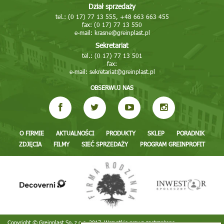
Dział sprzedaży
tel.: (0 17) 77 13 555, +48 663 663 455
fax: (0 17) 77 13 550
e-mail:
krasne@greinplast.pl
Sekretariat
tel.: (0 17) 77 13 501
fax:
e-mail:
sekretariat@greinplast.pl
OBSERWUJ NAS
O FIRMIE
AKTUALNOŚCI
PRODUKTY
SKLEP
PORADNIK
ZDJĘCIA
FILMY
SIEĆ SPRZEDAŻY
PROGRAM GREINPROFIT
Copyright © Greinplast Sp. z o.o. 2017. Wszystkie prawa zastrzeżone