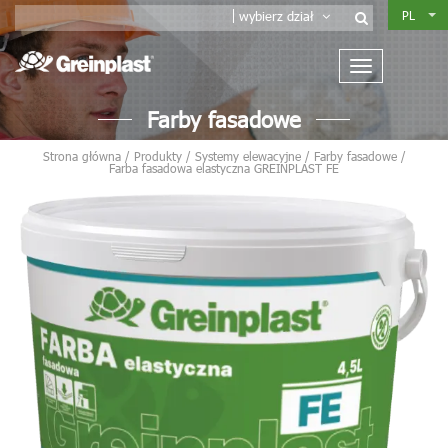
PL
wybierz dział
Farby fasadowe
Strona główna
/
Produkty
/
Systemy elewacyjne
/
Farby fasadowe
/
Farba fasadowa elastyczna GREINPLAST FE