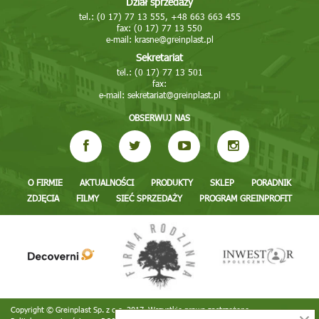
Dział sprzedaży
tel.: (0 17) 77 13 555, +48 663 663 455
fax: (0 17) 77 13 550
e-mail:
krasne@greinplast.pl
Sekretariat
tel.: (0 17) 77 13 501
fax:
e-mail:
sekretariat@greinplast.pl
OBSERWUJ NAS
O FIRMIE
AKTUALNOŚCI
PRODUKTY
SKLEP
PORADNIK
ZDJĘCIA
FILMY
SIEĆ SPRZEDAŻY
PROGRAM GREINPROFIT
Copyright © Greinplast Sp. z o.o. 2017. Wszystkie prawa zastrzeżone