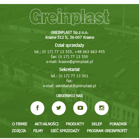
GREINPLAST Sp.z o.o.
Krasne 512 b, 36-007 Krasne
Dział sprzedaży
tel.: (0 17) 77 13 555, +48 663 663 455
fax: (0 17) 77 13 550
e-mail:
krasne@greinplast.pl
Sekretariat
tel.: (0 17) 77 13 501
fax:
e-mail:
sekretariat@greinplast.pl
OBSERWUJ NAS
O FIRMIE
AKTUALNOŚCI
PRODUKTY
SKLEP
PORADNIK
ZDJĘCIA
FILMY
SIEĆ SPRZEDAŻY
PROGRAM GREINPROFIT