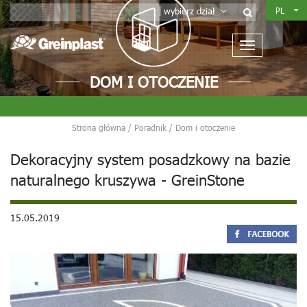
PL
wybierz dział
DOM I OTOCZENIE
Strona główna
/
Poradnik
/
Dom i otoczenie
Dekoracyjny system posadzkowy na bazie
naturalnego kruszywa - GreinStone
15.05.2019