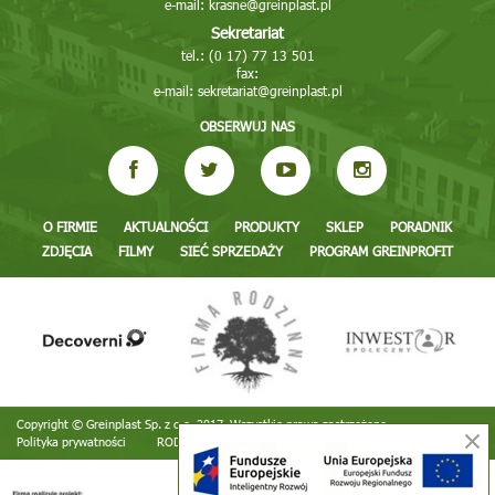
e-mail:
krasne@greinplast.pl
Sekretariat
tel.: (0 17) 77 13 501
fax:
e-mail:
sekretariat@greinplast.pl
OBSERWUJ NAS
O FIRMIE
AKTUALNOŚCI
PRODUKTY
SKLEP
PORADNIK
ZDJĘCIA
FILMY
SIEĆ SPRZEDAŻY
PROGRAM GREINPROFIT
Copyright © Greinplast Sp. z o.o. 2017. Wszystkie prawa zastrzeżone
Polityka prywatności
RODO
Realizacja:
TiO interactive