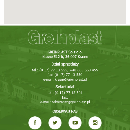
Tel: 16 623 29 09
Fax: 16 623 29 09
E-mail: greinplastjaroslaw@greinplast.pl
Więcej
Pokaż na mapie
Bircza
Stara Bircza 127
GREINPLAST Sp.z o.o.
Krasne 512 b, 36-007 Krasne
37-740 Bircza
Dział sprzedaży
Tel: 16 642 77 71, 605 051 297
tel.: (0 17) 77 13 555, +48 663 663 455
E-mail: bircza@greinplast.pl
fax: (0 17) 77 13 550
e-mail:
krasne@greinplast.pl
Więcej
Pokaż na mapie
Sekretariat
tel.: (0 17) 77 13 501
Greinplast Bis Sp. z o.o.
fax:
e-mail:
sekretariat@greinplast.pl
Nowa Huta ul. Pysocice 7A
31-988 Kraków
OBSERWUJ NAS
Tel: 12 681 02 02, 663 663 410
Fax: 12 681 02 03