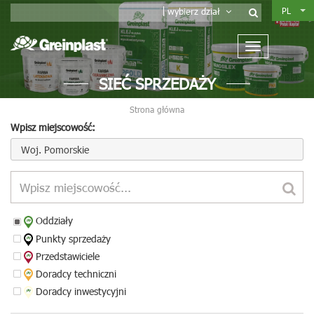
PL
wybierz dział
SIEĆ SPRZEDAŻY
Strona główna
Wpisz miejscowość:
Woj. Pomorskie
Oddziały
Punkty sprzedaży
Przedstawiciele
Doradcy techniczni
Doradcy inwestycyjni