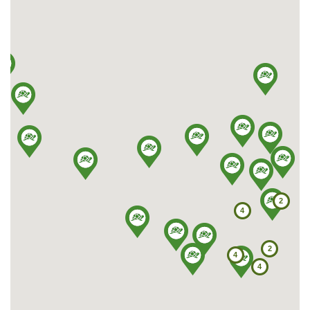
ul. Handlowa 11
37-600 Lubaczów
Tel: 667 662 055
E-mail: greinplastlubaczow@greinplast.pl
Więcej
Pokaż na mapie
Greinplast Podkarpacie Sp. z o.o.
ul. Pużaka 28
38-400 Krosno
Tel: 13 432 75 75, 13 420 34 21 do 28
Fax: 13 420 34 24
2
E-mail: greinplast@greinplast.com.pl
4
Pokaż na mapie
2
4
Greinplast Plus Sp. z o.o. Sp. K.
4
ul. 3-go Maja 122
37-500 Jarosław