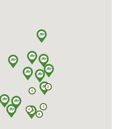
2
4
2
4
4