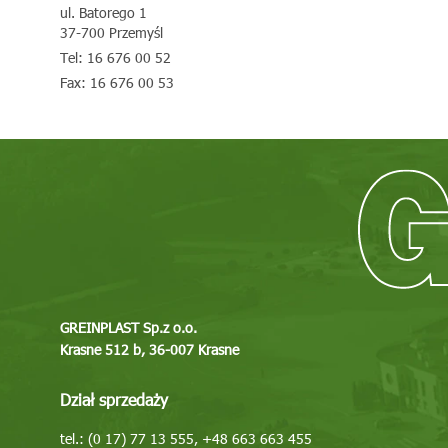
ul. Batorego 1
37-700 Przemyśl
Tel: 16 676 00 52
Fax: 16 676 00 53
E-mail: greinplastplus@greinplast.pl
Pokaż na mapie
Greinplast Plus Sp. z o.o. Sp. K.
ul. Handlowa 11
37-600 Lubaczów
Tel: 667 662 055
E-mail: greinplastlubaczow@greinplast.pl
Więcej
Pokaż na mapie
GREINPLAST Sp.z o.o.
Krasne 512 b, 36-007 Krasne
Greinplast Podkarpacie Sp. z o.o.
Dział sprzedaży
ul. Pużaka 28
38-400 Krosno
tel.: (0 17) 77 13 555, +48 663 663 455